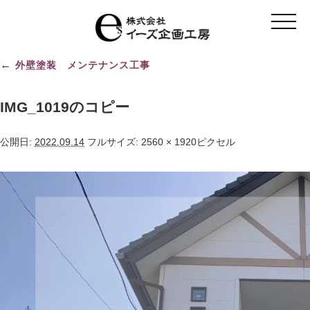
t
o
g
g
l
←
外壁塗装 メンテナンス工事
e
n
a
v
IMG_1019のコピー
i
g
a
公開日:
2022.09.14
フルサイズ:
2560 × 1920
ピクセル
t
i
o
n