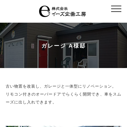
t
o
g
g
l
e
n
a
v
ガレージ A様邸
i
g
a
t
i
o
n
古い物置を改装し、ガレージと一体型にリノベーション。
リモコン付きのオーバードアでらくらく開閉でき、車をスム
ーズに出し入れできます。