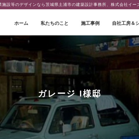
業施設等のデザインなら茨城県土浦市の建築設計事務所、株式会社イー
コ
ホーム
私たちのこと
施工事例
自社工房＆
ン
テ
ン
ツ
へ
ス
キ
ッ
プ
ガレージ I様邸