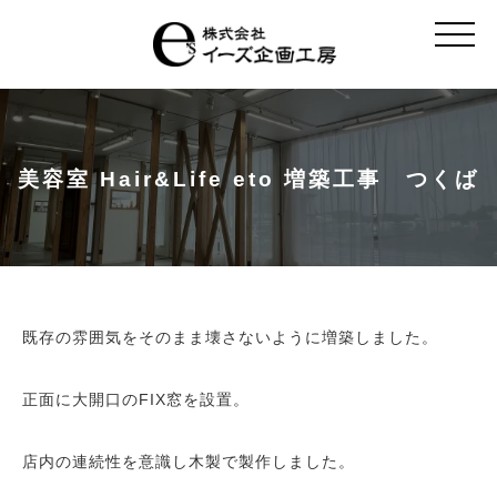
t
o
g
g
l
e
n
a
v
美容室 Hair&Life eto 増築工事 つくば
i
g
a
t
i
o
n
既存の雰囲気をそのまま壊さないように増築しました。
正面に大開口のFIX窓を設置。
店内の連続性を意識し木製で製作しました。