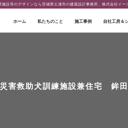
業施設等のデザインなら茨城県土浦市の建築設計事務所、株式会社イー
コ
ホーム
私たちのこと
施工事例
自社工房＆
ン
テ
ン
ツ
へ
ス
キ
ッ
プ
災害救助犬訓練施設兼住宅 鉾