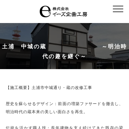
t
o
g
g
l
e
n
a
v
土浦 中城の蔵 ～明治時
i
g
代の趣を継ぐ～
a
t
i
o
n
【施工概要】土浦市中城通り・蔵の改修工事
歴史を蘇らせるデザイン：前面の増築ファサードを撤去し、
明治時代の蔵本来の美しい面白さを再生。
伝統を活かす職人技：長年建物を支え続けてきた既存の梁