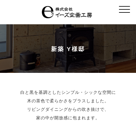
t
o
g
g
l
e
n
a
v
新築 Y様邸
i
g
a
t
i
o
n
白と黒を基調としたシンプル・シックな空間に
木の茶色で柔らかさをプラスしました。
リビングダイニングからの吹き抜けで、
家の中が開放感に包まれます。