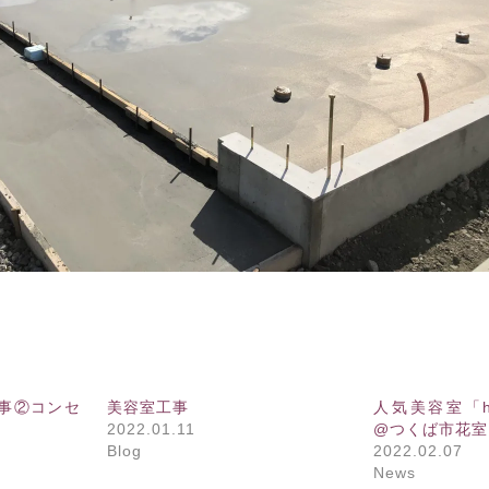
工事②コンセ
美容室工事
人気美容室「hair
2022.01.11
@つくば市花室
Blog
2022.02.07
News