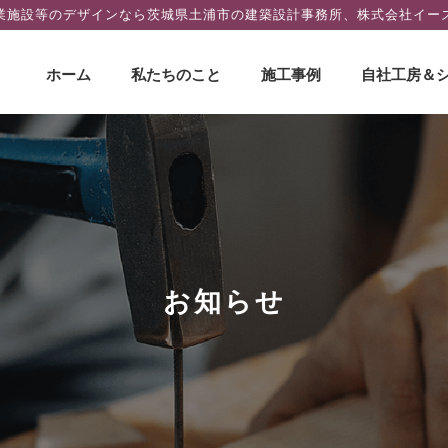
業施設等のデザインなら茨城県土浦市の建築設計事務所、株式会社イー
コ
ホーム
私たちのこと
施工事例
自社工房＆
ン
テ
ン
ツ
へ
ス
キ
ッ
プ
お知らせ