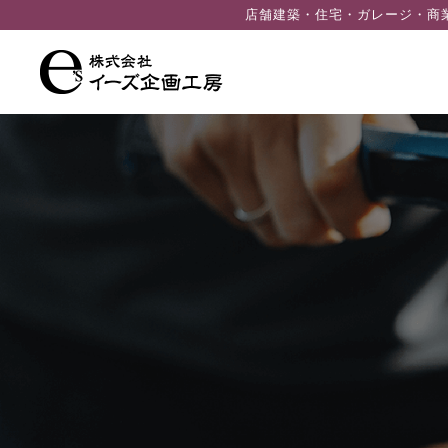
ン
店舗建築・住宅・ガレージ・商
ツ
へ
ス
キ
ッ
プ