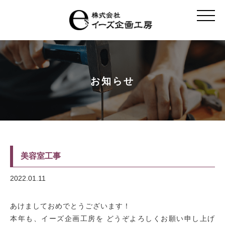
t
o
g
g
l
e
n
a
v
お知らせ
i
g
a
t
i
o
n
美容室工事
2022.01.11
あけましておめでとうございます！
本年も、イーズ企画工房を どうぞよろしくお願い申し上げ