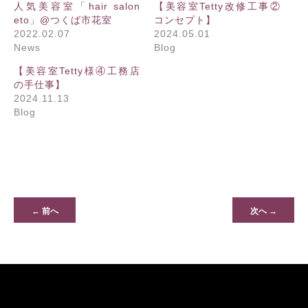
人気美容室「hair salon
【美容室Tetty改修工事②
eto」@つくば市花室
コンセプト】
2022.02.07
2024.05.01
News
Blog
【美容室Tetty様④工務店
の手仕事】
2024.11.13
Blog
← 前へ
次へ →