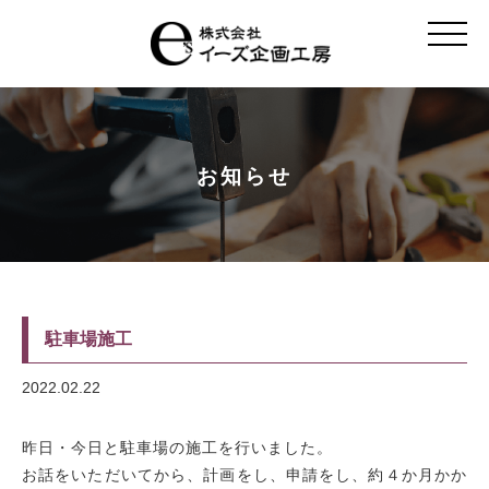
t
o
g
g
l
e
n
a
v
お知らせ
i
g
a
t
i
o
n
駐車場施工
2022.02.22
昨日・今日と駐車場の施工を行いました。
お話をいただいてから、計画をし、申請をし、約４か月かか