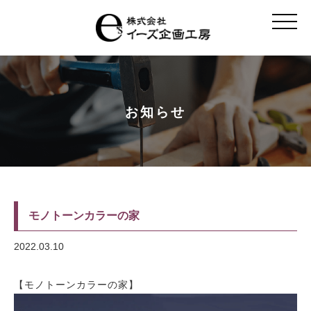
t
o
g
g
l
e
n
a
v
お知らせ
i
g
a
t
i
o
n
モノトーンカラーの家
2022.03.10
【モノトーンカラーの家】