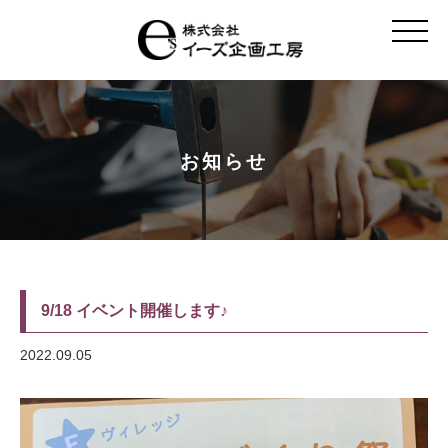
t
o
g
g
l
e
n
a
v
お知らせ
i
g
a
t
i
o
n
9/18 イベント開催します♪
2022.09.05