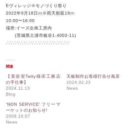
Eヴィレッジ※モノづくり祭り
2022年9月18日㈰※雨天順延19㈪
10:00〜16:00
場所:イーズ企画工房内
(茨城県土浦市板谷1-4003-11)
∴∵∴∵∴∵∴∵∴∵∴∵∴∵∴∵∴∵
関連
【美容室Tetty様④工務店
天板制作お客様打合せ風景
の手仕事】
2024.02.23
2024.11.13
News
Blog
‘NON SERVICE’ フリーマ
ーケットのお知らせ!
2009.10.07
News