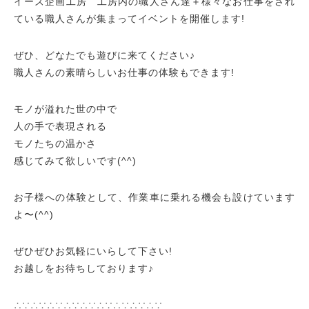
イーズ企画工房 工房内の職人さん達＋様々なお仕事をされ
ている職人さんが集まってイベントを開催します!
ぜひ、どなたでも遊びに来てください♪
職人さんの素晴らしいお仕事の体験もできます!
モノが溢れた世の中で
人の手で表現される
モノたちの温かさ
感じてみて欲しいです(^^)
お子様への体験として、作業車に乗れる機会も設けています
よ〜(^^)
ぜひぜひお気軽にいらして下さい!
お越しをお待ちしております♪
∴∵∴∵∴∵∴∵∴∵∴∵∴∵∴∵∴∵