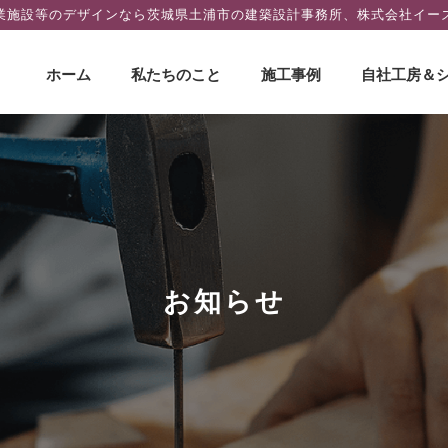
業施設等のデザインなら茨城県土浦市の建築設計事務所、株式会社イー
コ
ホーム
私たちのこと
施工事例
自社工房＆
ン
テ
ン
ツ
へ
ス
キ
ッ
プ
お知らせ