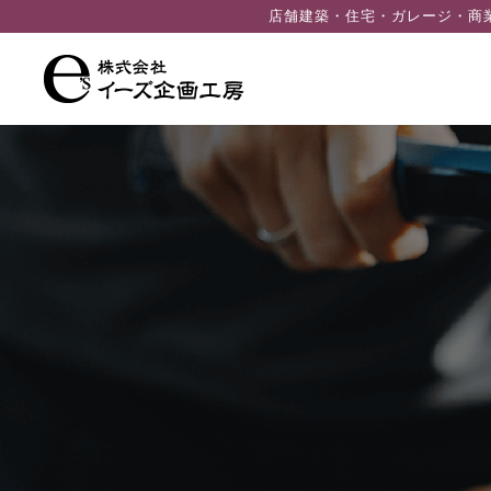
ン
店舗建築・住宅・ガレージ・商
ツ
へ
ス
キ
ッ
プ