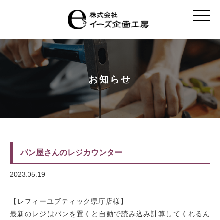
t
o
g
g
l
e
n
a
v
お知らせ
i
g
a
t
i
o
n
パン屋さんのレジカウンター
2023.05.19
【レフィーユブティック県庁店様】
最新のレジはパンを置くと自動で読み込み計算してくれるん