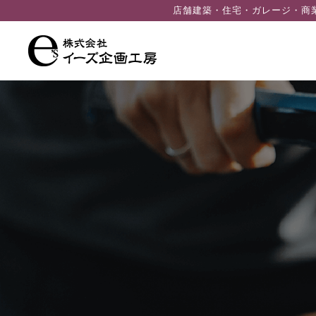
ン
店舗建築・住宅・ガレージ・商
ツ
へ
ス
キ
ッ
プ