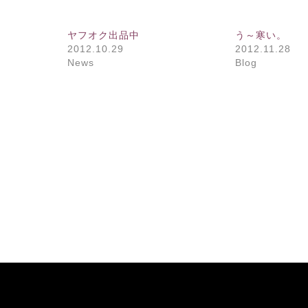
ヤフオク出品中
う～寒い。
2012.10.29
2012.11.28
News
Blog