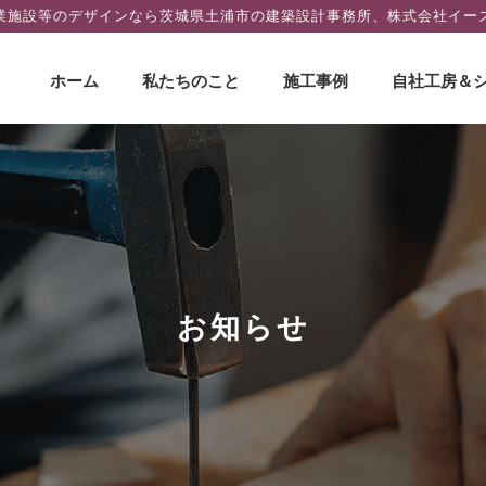
業施設等のデザインなら茨城県土浦市の建築設計事務所、株式会社イー
コ
ホーム
私たちのこと
施工事例
自社工房＆
ン
テ
ン
ツ
へ
ス
キ
ッ
プ
お知らせ