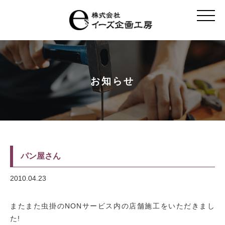
t
o
g
g
l
e
n
a
v
お知らせ
i
g
a
t
i
o
n
パン屋さん
2010.04.23
またまた虫掛のNONサービス内の店舗施工をいただきまし
た!