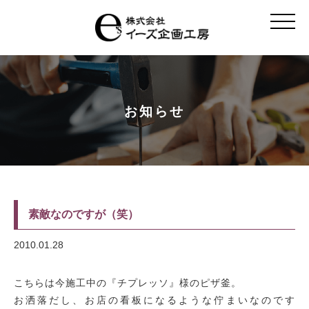
t
o
g
g
l
e
n
a
v
お知らせ
i
g
a
t
i
o
n
素敵なのですが（笑）
2010.01.28
こちらは今施工中の『チプレッソ』様のピザ釜。
お洒落だし、お店の看板になるような佇まいなのです