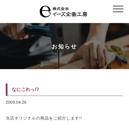
t
o
g
g
l
e
n
a
v
お知らせ
i
g
a
t
i
o
n
なにこれっ!?
2009.04.26
当店オリジナルの商品をご紹介します!!