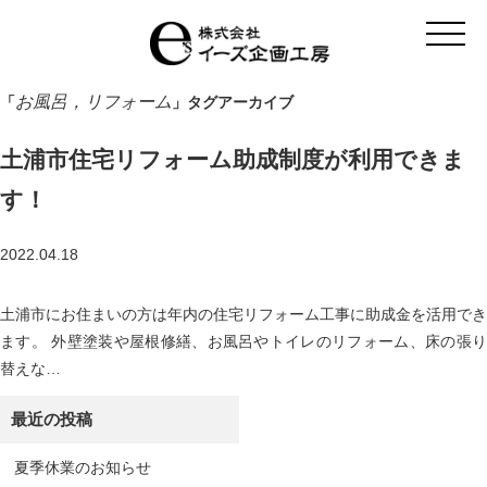
t
o
g
g
l
お風呂，リフォーム
「
」タグアーカイブ
e
n
a
土浦市住宅リフォーム助成制度が利用できま
v
i
g
す！
a
t
i
2022.04.18
o
n
土浦市にお住まいの方は年内の住宅リフォーム工事に助成金を活用でき
ます。 外壁塗装や屋根修繕、お風呂やトイレのリフォーム、床の張り
替えな…
最近の投稿
夏季休業のお知らせ