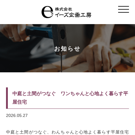
t
o
g
g
l
e
n
a
v
お知らせ
i
g
a
t
i
o
n
中庭と土間がつなぐ ワンちゃんと心地よく暮らす平
屋住宅
2026.05.27
中庭と土間がつなぐ、わんちゃんと心地よく暮らす平屋住宅