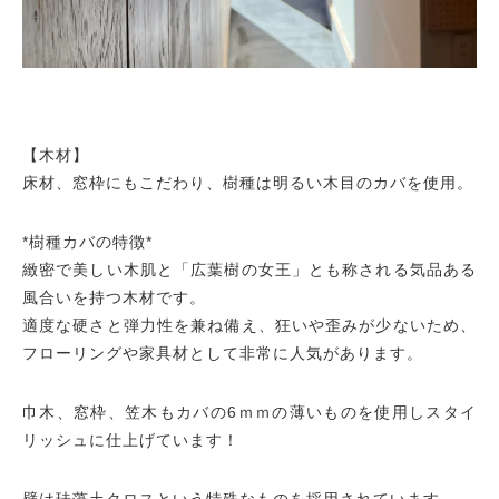
【木材】
床材、窓枠にもこだわり、樹種は明るい木目のカバを使用。
*樹種カバの特徴*
緻密で美しい木肌と「広葉樹の女王」とも称される気品ある
風合いを持つ木材です。
適度な硬さと弾力性を兼ね備え、狂いや歪みが少ないため、
フローリングや家具材として非常に人気があります。
巾木、窓枠、笠木もカバの6ｍｍの薄いものを使用しスタイ
リッシュに仕上げています！
壁は珪藻土クロスという特殊なものを採用されています。