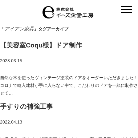
t
o
g
g
l
アイアン家具
「
」タグアーカイブ
e
n
a
【美容室Coqu様】ドア制作
v
i
g
a
2023.03.15
t
i
o
自然な木を使ったヴィンテージ塗装のドアをオーダーいただきました！
n
コロナで輸入建材が手に入らない中で、こだわりのドアを一緒に制作さ
せて…
手すりの補強工事
2022.04.13