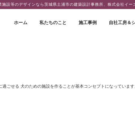
業施設等のデザインなら茨城県土浦市の建築設計事務所、株式会社イー
コ
ホーム
私たちのこと
施工事例
自社工房＆
ン
テ
ン
ツ
へ
ス
キ
ッ
に過ごせる 犬のための施設を作ることが基本コンセプトになっています
プ