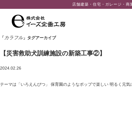
ン
店舗建築・住宅・ガレージ・商
ツ
へ
ス
キ
カラフル
「
」タグアーカイブ
ッ
プ
【災害救助犬訓練施設の新築工事②】
2024.02.26
テーマは「いろえんぴつ」 保育園のようなポップで楽しい 明るく元気