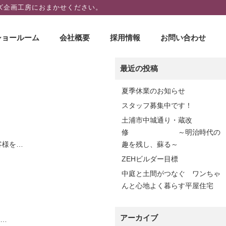
ズ企画工房におまかせください。
ショールーム
会社概要
採用情報
お問い合わせ
最近の投稿
夏季休業のお知らせ
スタッフ募集中です！
土浦市中城通り・蔵改
修 ～明治時代の
客様を…
趣を残し、蘇る～
ZEHビルダー目標
中庭と土間がつなぐ ワンちゃ
んと心地よく暮らす平屋住宅
アーカイブ
て…