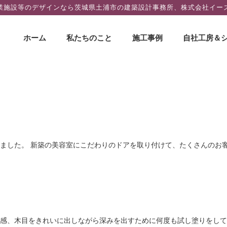
業施設等のデザインなら茨城県土浦市の建築設計事務所、株式会社イー
コ
ホーム
私たちのこと
施工事例
自社工房＆
ン
テ
ン
ツ
へ
ス
キ
ッ
ました。 新築の美容室にこだわりのドアを取り付けて、たくさんのお
プ
や質感、木目をきれいに出しながら深みを出すために何度も試し塗りをし