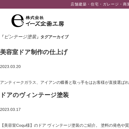
ン
店舗建築・住宅・ガレージ・商
ツ
へ
ス
キ
ビンテージ塗装
「
」タグアーカイブ
ッ
プ
美容室ドア制作の仕上げ
2023.03.20
アンティークガラス、アイアンの蝶番と取っ手をはお客様が直接選ばれ
ドアのヴィンテージ塗装
2023.03.17
【美容室Coqu様】のドア ヴィンテージ塗装のご紹介。 塗料の発色