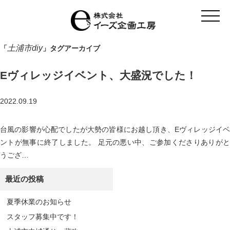
t
o
g
g
l
土浦市diy
「
」タグアーカイブ
e
n
a
Eヴィレッジイベント、大盛況でした！
v
i
g
a
2022.09.19
t
i
o
台風の影響が心配でしたが大勢の皆様にお越し頂き、Eヴィレッジイベ
n
ントが無事に終了しました。 足元の悪い中、ご参加くださりありがと
うござ…
最近の投稿
夏季休業のお知らせ
スタッフ募集中です！