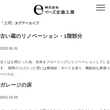
t
o
g
g
l
土間
「
」タグアーカイブ
e
n
a
古い蔵のリノベーション・1階部分
v
i
g
a
2023.05.31
t
i
o
元々は土間だった為、全体をフローリングにリノベーションしていま
n
す。 隙間だらけだった壁には断熱材・ボードを張り、機能的な事務ス
ペースが…
ガレージの床
2021.10.29