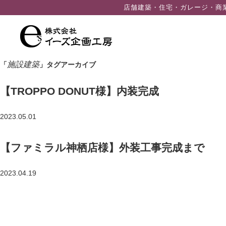
ン
店舗建築・住宅・ガレージ・商
ツ
へ
ス
キ
施設建築
「
」タグアーカイブ
ッ
プ
【TROPPO DONUT様】内装完成
2023.05.01
【ファミラル神栖店様】外装工事完成まで
2023.04.19