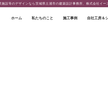
業施設等のデザインなら茨城県土浦市の建築設計事務所、株式会社イー
コ
ホーム
私たちのこと
施工事例
自社工房＆
ン
テ
ン
ツ
へ
ス
キ
ッ
プ