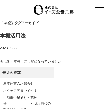
t
o
g
g
l
本棚
「
」タグアーカイブ
e
n
a
本棚活用法
v
i
g
a
2023.05.22
t
i
o
実は動く本棚、隠し扉になっていました！
n
最近の投稿
夏季休業のお知らせ
スタッフ募集中です！
土浦市中城通り・蔵改
修 ～明治時代の