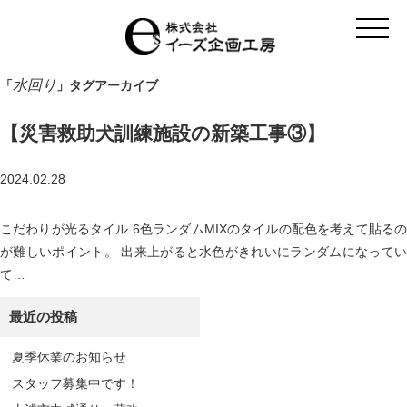
t
o
g
g
l
水回り
「
」タグアーカイブ
e
n
a
【災害救助犬訓練施設の新築工事③】
v
i
g
a
2024.02.28
t
i
o
こだわりが光るタイル 6色ランダムMIXのタイルの配色を考えて貼るの
n
が難しいポイント。 出来上がると水色がきれいにランダムになってい
て…
最近の投稿
夏季休業のお知らせ
スタッフ募集中です！