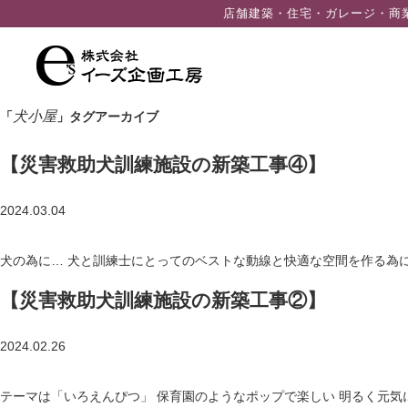
ン
店舗建築・住宅・ガレージ・商
ツ
へ
ス
キ
犬小屋
「
」タグアーカイブ
ッ
プ
【災害救助犬訓練施設の新築工事④】
2024.03.04
犬の為に… 犬と訓練士にとってのベストな動線と快適な空間を作る為
【災害救助犬訓練施設の新築工事②】
2024.02.26
テーマは「いろえんぴつ」 保育園のようなポップで楽しい 明るく元気