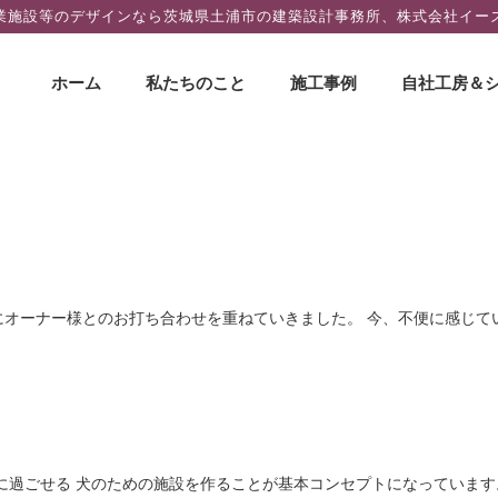
業施設等のデザインなら茨城県土浦市の建築設計事務所、株式会社イー
コ
ホーム
私たちのこと
施工事例
自社工房＆
ン
テ
ン
ツ
へ
ス
キ
ッ
にオーナー様とのお打ち合わせを重ねていきました。 今、不便に感じて
プ
に過ごせる 犬のための施設を作ることが基本コンセプトになっています