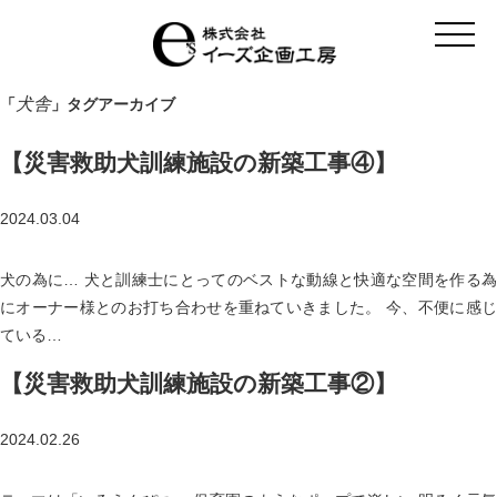
t
o
g
g
l
犬舎
「
」タグアーカイブ
e
n
a
【災害救助犬訓練施設の新築工事④】
v
i
g
a
2024.03.04
t
i
o
犬の為に… 犬と訓練士にとってのベストな動線と快適な空間を作る為
n
にオーナー様とのお打ち合わせを重ねていきました。 今、不便に感じ
ている…
【災害救助犬訓練施設の新築工事②】
2024.02.26