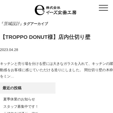
t
o
g
g
l
茨城設計
「
」タグアーカイブ
e
n
a
【TROPPO DONUT様】店内仕切り壁
v
i
g
a
2023.04.28
t
i
o
キッチンと売り場を分ける壁には大きなガラスを入れて、キッチンの躍
n
動感をお客様に感じていただける造りにしました。 間仕切り壁の木枠
をミン…
最近の投稿
夏季休業のお知らせ
スタッフ募集中です！