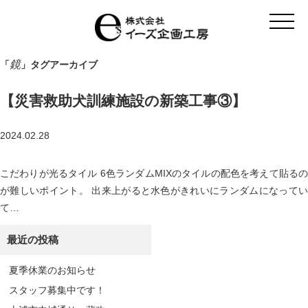
t
o
g
g
l
鏡
「
」タグアーカイブ
e
n
a
【災害救助犬訓練施設の新築工事③】
v
i
g
a
2024.02.28
t
i
o
こだわりが光るタイル 6色ランダムMIXのタイルの配色を考えて貼るの
n
が難しいポイント。 出来上がると水色がきれいにランダムになってい
て…
最近の投稿
夏季休業のお知らせ
スタッフ募集中です！