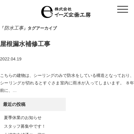
t
o
g
g
l
防水工事
「
」タグアーカイブ
e
n
a
屋根漏水補修工事
v
i
g
a
2022.04.19
t
i
o
こちらの建物は、シーリングのみで防水をしている構造となっており、
n
シーリングが切れるとすぐさま室内に雨水が入ってしまいます。 ８年
前に、…
最近の投稿
夏季休業のお知らせ
スタッフ募集中です！