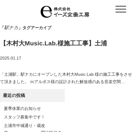
t
o
g
g
l
駅ナカ
「
」タグアーカイブ
e
n
a
【木村大Music.Lab.様施工工事】土浦
v
i
g
a
2025.01.17
t
i
o
「土浦駅」駅ナカにオープンした木村大Music.Lab.様の施工工事をさせ
n
て頂きました。 ㈲アルボス様の設計された解放感のある音楽空間…
最近の投稿
夏季休業のお知らせ
スタッフ募集中です！
土浦市中城通り・蔵改