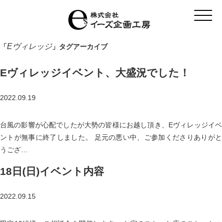
t
o
g
g
l
Eヴィレッジ
「
」タグアーカイブ
e
n
a
Eヴィレッジイベント、大盛況でした！
v
i
g
a
2022.09.19
t
i
o
台風の影響が心配でしたが大勢の皆様にお越し頂き、Eヴィレッジイベ
n
ントが無事に終了しました。 足元の悪い中、ご参加くださりありがと
うござ…
18日(日)イベント内容
2022.09.15