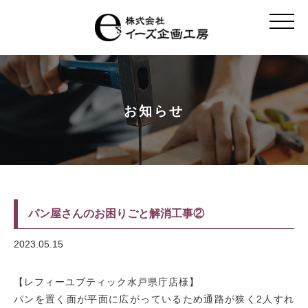
t
o
g
g
l
e
n
a
v
お知らせ
i
g
a
t
i
o
n
パン屋さんのお困りごと解消工事②
2023.05.15
【レフィーユブティック水戸県庁店様】
パンを置く面が平面に広がっているため通路が狭く2人すれ