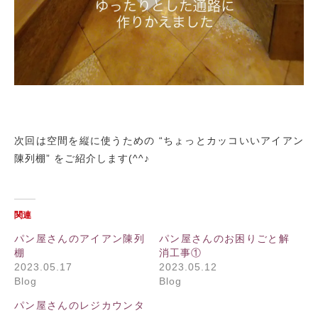
次回は空間を縦に使うための “ちょっとカッコいいアイアン
陳列棚” をご紹介します(^^♪
関連
パン屋さんのアイアン陳列
パン屋さんのお困りごと解
棚
消工事①
2023.05.17
2023.05.12
Blog
Blog
パン屋さんのレジカウンタ