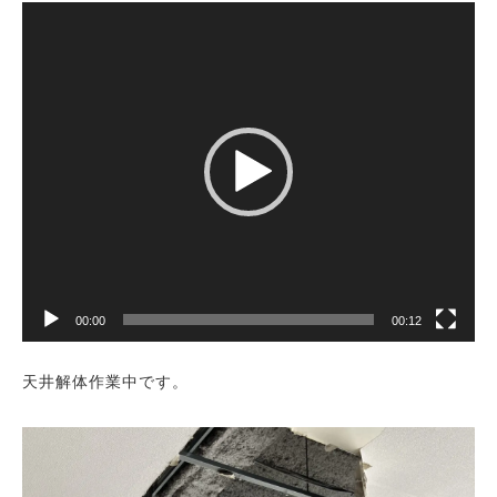
動
画
プ
レ
ー
ヤ
ー
00:00
00:12
天井解体作業中です。