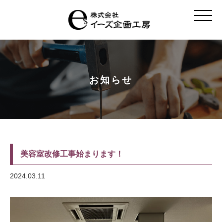
t
o
g
g
l
e
n
a
v
お知らせ
i
g
a
t
i
o
n
美容室改修工事始まります！
2024.03.11