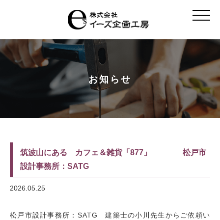
t
o
g
g
l
e
n
a
v
お知らせ
i
g
a
t
i
o
n
筑波山にある カフェ＆雑貨「877」 松戸市
設計事務所：SATG
2026.05.25
松戸市設計事務所：SATG 建築士の小川先生からご依頼い