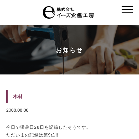
t
o
g
g
l
e
n
a
v
お知らせ
i
g
a
t
i
o
n
木材
2008.08.08
今日で猛暑日28日を記録したそうです。
ただいまの記録は第9位!!