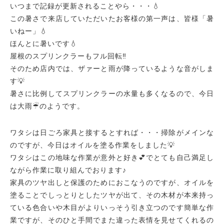
いつまで記録が更新されることやら・・・💧
この暑さで来店していただいたお客様の第一声は、皆様「暑
いねー」💧
ほんとに暑いです💧
屋根のスプリンクラーもフル回転‼
そのため店内では、ザァーと雨が降っているような音がしま
す💡
暑さに比例してスプリンクラーの水量も多くなるので、今日
は大雨☔︎のようです。
ワタシは日ごろ家具と接するとすれば・・・
掃除がメインな
のですが、今日はオイルを塗る作業をしました💡
ワタシはこの地味な作業が意外と好き💕で
とても自己満足し
ながら作業に取り組んでおります♪
家具のツヤ出しと保護のためにおこなうのですが、
オイルを
塗ることでしっとりとしたツヤが出て、
その木材が本来持っ
ている色合いや木目が
よりいっそう引き立つのです簡単な作
業ですが、
そのひと手間でまた違った表情を見せてくれるの