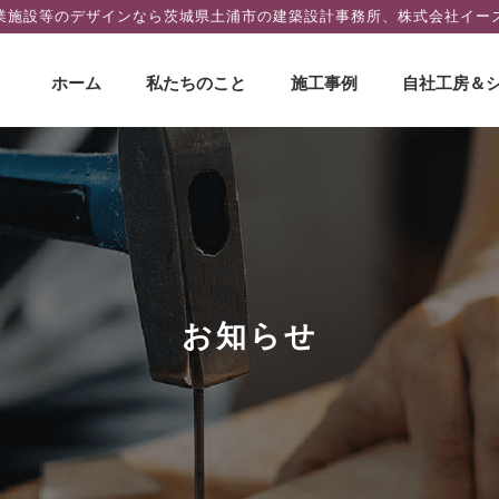
業施設等のデザインなら茨城県土浦市の建築設計事務所、株式会社イー
コ
ホーム
私たちのこと
施工事例
自社工房＆
ン
テ
ン
ツ
へ
ス
キ
ッ
プ
お知らせ