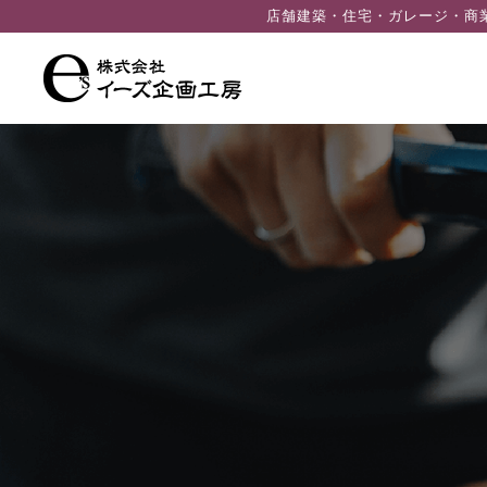
ン
店舗建築・住宅・ガレージ・商
ツ
へ
ス
キ
ッ
プ