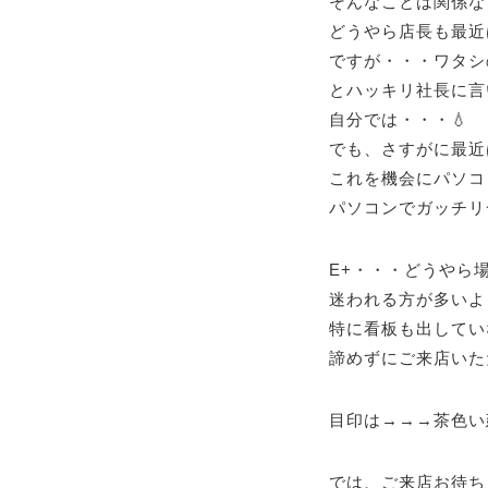
そんなことは関係な
どうやら店長も最近
ですが・・・ワタシ
とハッキリ社長に言
自分では・・・💧
でも、さすがに最近
これを機会にパソコ
パソコンでガッチリ
E+・・・どうやら
迷われる方が多いよ
特に看板も出してい
諦めずにご来店いた
目印は→→→茶色い
では、ご来店お待ち