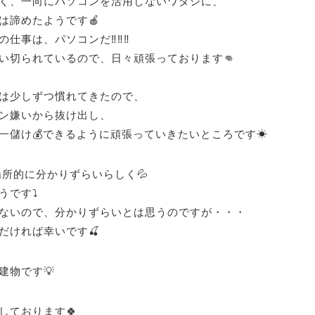
く、一向にパソコンを活用しないワタシに、
は諦めたようです🍎
の仕事は、パソコンだ‼‼‼
い切られているので、日々頑張っております👊
は少しずつ慣れてきたので、
ン嫌いから抜け出し、
一儲け💰できるように頑張っていきたいところです☀
場所的に分かりずらいらしく💦
うです⤵
ないので、分かりずらいとは思うのですが・・・
だければ幸いです🍒
建物です💡
しております🍀