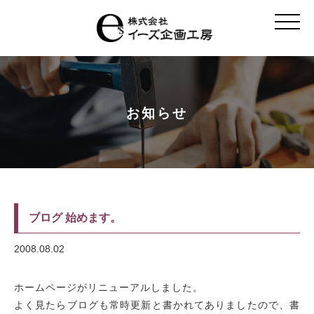
t
o
g
g
l
e
n
a
v
お知らせ
i
g
a
t
i
o
n
ブログ 始めます。
2008.08.02
ホームページがリニューアルしました。
よく見たらブログも常時更新と書かれてありましたので、
書