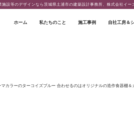
業施設等のデザインなら茨城県土浦市の建築設計事務所、株式会社イー
コ
ホーム
私たちのこと
施工事例
自社工房＆
ン
テ
ン
ツ
へ
ス
キ
ッ
ーマカラーのターコイズブルー 合わせるのはオリジナルの造作食器棚＆
プ