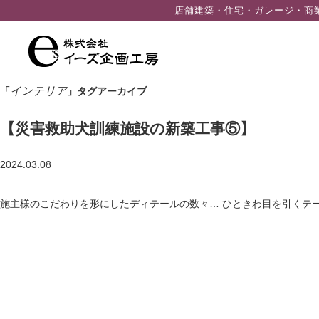
ン
店舗建築・住宅・ガレージ・商
ツ
へ
ス
キ
インテリア
「
」タグアーカイブ
ッ
プ
【災害救助犬訓練施設の新築工事⑤】
2024.03.08
施主様のこだわりを形にしたディテールの数々… ひときわ目を引くテ