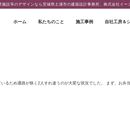
業施設等のデザインなら茨城県土浦市の建築設計事務所、株式会社イー
コ
ホーム
私たちのこと
施工事例
自社工房＆
ン
テ
ン
ツ
へ
ス
キ
ッ
ているため通路が狭く2人すれ違うのが大変な状況でした。 まず、お弁
プ