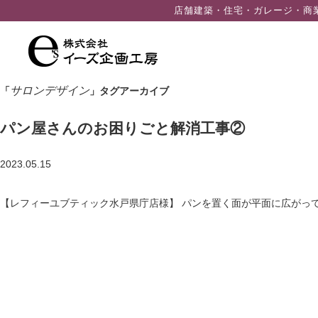
ン
店舗建築・住宅・ガレージ・商
ツ
へ
ス
キ
サロンデザイン
「
」タグアーカイブ
ッ
プ
パン屋さんのお困りごと解消工事②
2023.05.15
【レフィーユブティック水戸県庁店様】 パンを置く面が平面に広がっ