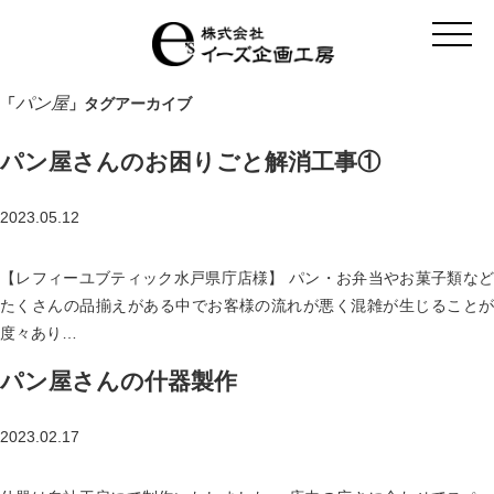
t
o
g
g
l
パン屋
「
」タグアーカイブ
e
n
a
パン屋さんのお困りごと解消工事①
v
i
g
a
2023.05.12
t
i
o
【レフィーユブティック水戸県庁店様】 パン・お弁当やお菓子類など
n
たくさんの品揃えがある中でお客様の流れが悪く混雑が生じることが
度々あり…
パン屋さんの什器製作
2023.02.17