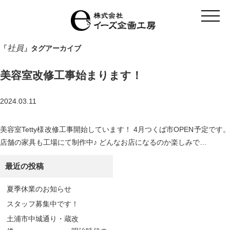
t
o
g
g
l
社員
「
」タグアーカイブ
e
n
a
美容室改修工事始まります！
v
i
g
a
2024.03.11
t
i
o
美容室Tetty様改修工事開始しています！ 4月つくば市OPEN予定です。
n
店舗の家具も工場にて制作中♪ どんなお店になるのか楽しみで…
最近の投稿
夏季休業のお知らせ
スタッフ募集中です！
土浦市中城通り・蔵改