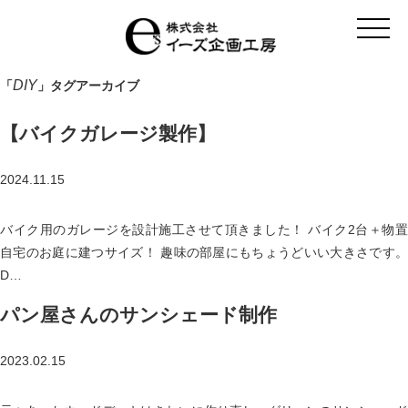
t
o
g
g
l
DIY
「
」タグアーカイブ
e
n
a
【バイクガレージ製作】
v
i
g
a
2024.11.15
t
i
o
バイク用のガレージを設計施工させて頂きました！ バイク2台＋物置
n
自宅のお庭に建つサイズ！ 趣味の部屋にもちょうどいい大きさです。
D…
パン屋さんのサンシェード制作
2023.02.15